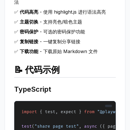
法
✅
代码高亮
- 使用 highlight.js 进行语法高亮
✅
主题切换
- 支持亮色/暗色主题
✅
密码保护
- 可选的密码保护功能
✅
复制链接
- 一键复制分享链接
✅
下载功能
- 下载原始 Markdown 文件
📝 代码示例
TypeScript
import
 { test, expect } 
from
"@playwright
test
(
"share page test"
, 
async
 ({ page }) =