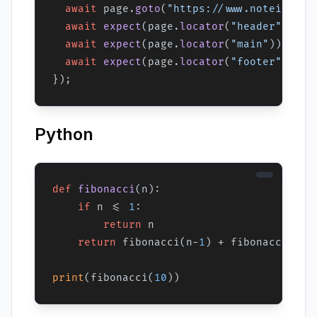
await
 page.
goto
(
"https://www.noteim.com
await
expect
(page.
locator
(
"header"
)).
to
await
expect
(page.
locator
(
"main"
)).
toBe
await
expect
(page.
locator
(
"footer"
)).
to
Python
def
fibonacci
(
n
):

if
 n <= 
1
:

return
 n

return
 fibonacci(n-
1
) + fibonacci(n-
2
)
print
(fibonacci(
10